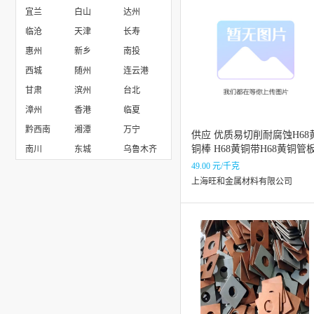
宜兰
白山
达州
临沧
天津
长寿
惠州
新乡
南投
西城
随州
连云港
甘肃
滨州
台北
漳州
香港
临夏
黔西南
湘潭
万宁
供应 优质易切削耐腐蚀H68
铜棒 H68黄铜带H68黄铜管
南川
东城
乌鲁木齐
49.00 元/千克
上海旺和金属材料有限公司