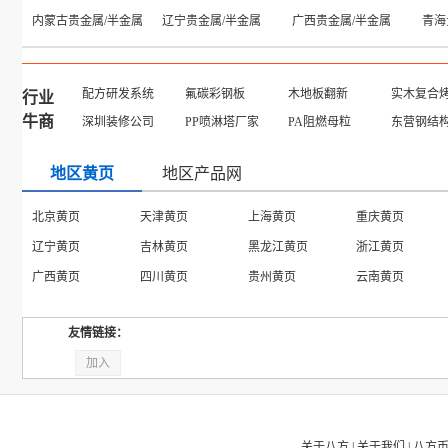
内蒙古贵金属/半金属
辽宁贵金属/半金属
广西贵金属/半金属
青海
配方研发系统
氟碳彩钢板
木地板翻新
实木复合
行业
牛商
深圳装修公司
PP喷淋塔厂家
PA阻燃母粒
东营钢结
地区黄页
地区产品网
北京黄页
天津黄页
上海黄页
重庆黄页
辽宁黄页
吉林黄页
黑龙江黄页
浙江黄页
广西黄页
四川黄页
贵州黄页
云南黄页
友情链接：
加入
关于八方
|
关于我们
|
八方