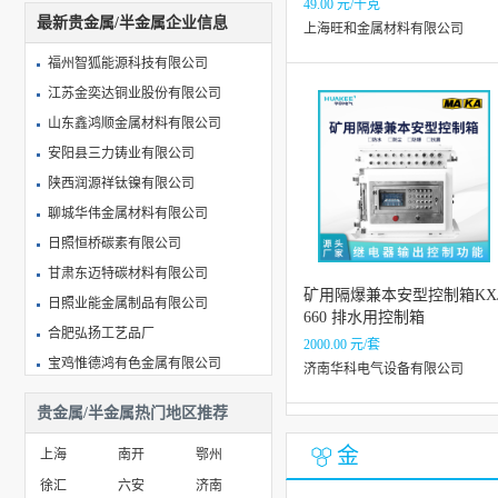
49.00 元/千克
最新贵金属/半金属企业信息
求购硅胶发泡条询价
上海旺和金属材料有限公司
求购求购TESA68732
福州智狐能源科技有限公司
求购灰色硅胶或橡胶垫卷10*20*1.8
江苏金奕达铜业股份有限公司
求购求购进口XO
山东鑫鸿顺金属材料有限公司
求购EI19立式3+3P骨架
安阳县三力铸业有限公司
求购刺绳报价
陕西润源祥钛镍有限公司
聊城华伟金属材料有限公司
求购芜湖ito灰粉回收，芜湖回收ito靶材，我们专业直营价优
日照恒桥碳素有限公司
甘肃东迈特碳材料有限公司
矿用隔爆兼本安型控制箱KX
日照业能金属制品有限公司
660 排水用控制箱
合肥弘扬工艺品厂
2000.00 元/套
宝鸡惟德鸿有色金属有限公司
济南华科电气设备有限公司
增城市广美铝材厂
贵金属/半金属热门地区推荐
宝鸡博源辰金属材料有限公司
金
山东新鸿辉管业有限公司
上海
南开
鄂州
佛山市金玉诚不锈钢有限公司
徐汇
六安
济南