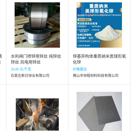
黄
水利闸门喷锌用锌丝 纯锌丝
锌基异构体重质纳米类球形氧
板
锌丝 风电用锌丝
化锌
26.00 元/千克
价格面议
石家庄新日锌业有限公司
佛山市锌程材料科技有限公司