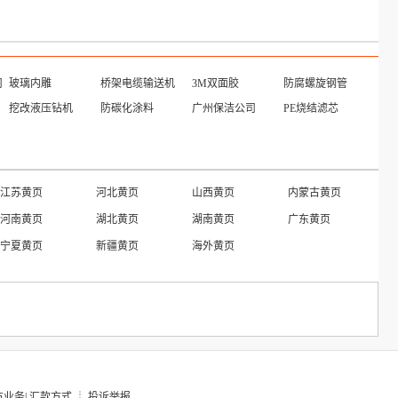
司
玻璃内雕
桥架电缆输送机
3M双面胶
防腐螺旋钢管
挖改液压钻机
防碳化涂料
广州保洁公司
PE烧结滤芯
江苏黄页
河北黄页
山西黄页
内蒙古黄页
河南黄页
湖北黄页
湖南黄页
广东黄页
宁夏黄页
新疆黄页
海外黄页
方业务
|
汇款方式
┊
投诉举报