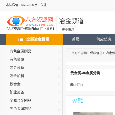
本站微信：bfzyw168 点击关注
冶金频道
更多市场
全部冶金目录
首页
供应信息
有色金属制品
八方资源网
>
供应信息
>
冶金频
有色金属
冶金设备
贵金属/半金属分类
冶金炉料
铁合金
铱
(5473)
矿业设备
铑
金属合金制品
黑色金属制品