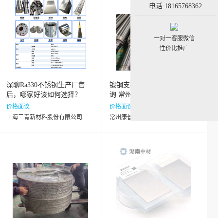
电话:18165768362
一对一客服微信
性价比推广
深聊Ra330不锈钢生产厂售
锻钢支撑辊厂家直销 来电咨
后，哪家好该如何选择？
询 常州康普斯冶金设备科技
供应
价格面议
价格面议
上海三青新材料股份有限公司
常州康普斯冶金设备科技有限公司