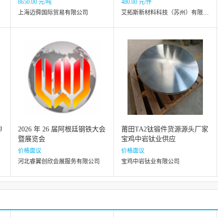
8650.00 元/吨
480.00 元/件
背板绑定
上海迈舜国际贸易有限公司
艾拓斯新材料科技（苏州）有限公司
J
2026 年 26 届阿根廷钢铁大会
莆田TA2钛锻件货源源头厂家
暨展览会
宝鸡中岩钛业供应
价格面议
价格面议
河北睿翼创欣会展服务有限公司
宝鸡中岩钛业有限公司