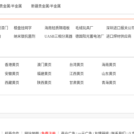
贵金属/半金属
新疆贵金属/半金属
烤漆门
楼盘挂网字
海南轻质隔墙板
毛绒玩具厂
深圳进口报关公
构
纳米银抗菌剂
UASB三相分离器
德国阳光蓄电池厂
进口焊材供应商
香港黄页
澳门黄页
台湾黄页
海南黄页
安徽黄页
福建黄页
江西黄页
山东黄页
西藏黄页
陕西黄页
甘肃黄页
青海黄页
币
┊
招商合作
┊
网站地图
|
免费注册
┊
商业广告
|
一元广告
|
友情链接
|
联系我们
|
八