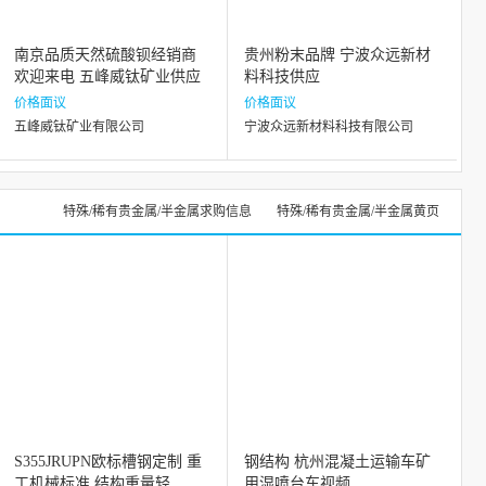
南京品质天然硫酸钡经销商
贵州粉末品牌 宁波众远新材
欢迎来电 五峰威钛矿业供应
料科技供应
价格面议
价格面议
五峰威钛矿业有限公司
宁波众远新材料科技有限公司
特殊/稀有贵金属/半金属求购信息
特殊/稀有贵金属/半金属黄页
S355JRUPN欧标槽钢定制 重
钢结构 杭州混凝土运输车矿
工机械标准 结构重量轻
用湿喷台车视频