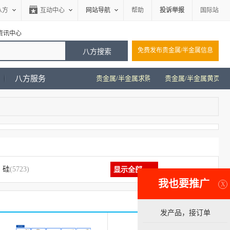
八方
互动中心
网站导航
帮助
投诉举报
国际站
资讯中心
免费发布贵金属/半金属信息
八方服务
贵金属/半金属求购
贵金属/半金属黄页
硅
(5723)
显示全部
我也要推广
X
铑求购信息
铑黄页
发产品，接订单