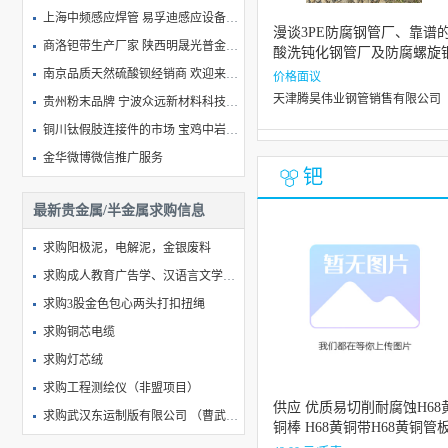
上海中频感应焊管 易孚迪感应设备供应
漫谈3PE防腐钢管厂、靠谱
商洛钽带生产厂家 陕西明晟光普金属材料供应
酸洗钝化钢管厂及防腐螺旋
管厂价格多少
南京品质天然硫酸钡经销商 欢迎来电 五峰威钛矿业供应
价格面议
天津腾昊伟业钢管销售有限公司
贵州粉末品牌 宁波众远新材料科技供应
铜川钛假肢连接件的市场 宝鸡中岩钛业供应
金华微博微信推广服务
钯
惠州阳极氧化铝单板价格
最新贵金属/半金属求购信息
简阳镇金镇除老鼠
阴极保护铝牺牲阳极
求购阳极泥，电解泥，金银废料
湖南耐腐蚀铁基粉末质检 值得信赖 湖南博厚新材料供应
求购成人教育广告学、汉语言文学、会计学、金融学、市场营销
求购3股金色包心两头打扣扭绳
求购铜芯电缆
求购灯芯绒
求购工程测绘仪（非盟项目）
供应 优质易切削耐腐蚀H68
求购武汉东运制版有限公司 （曹武奎）采购焊条询价单
铜棒 H68黄铜带H68黄铜管
求购球形风口