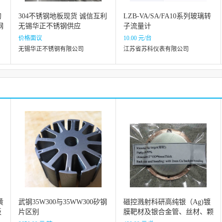
的
304不锈钢地板现货 诚信互利
LZB-VA/SA/FA10系列玻璃转
钢
无锡华正不锈钢供应
子流量计
价格面议
10.00 元/台
无锡华正不锈钢有限公司
江苏省苏科仪表有限公司
黄
武钢35W300与35WW300矽钢
磁控溅射科研高纯银（Ag)镀
板
片区别
膜靶材及银合金管、丝材、颗
粒，银板,PVD镀膜材料以及