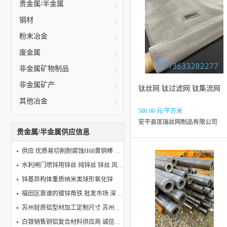
贵金属/半金属
钢材
粉末冶金
废金属
非金属矿物制品
非金属矿产
钛丝网 钛过滤网 钛集流网
其他冶金
500.00 元/平方米
安平县匡瑞丝网制品有限公司
贵金属/半金属供应信息
供应 优质易切削耐腐蚀H68黄铜棒 H68黄铜带H68黄铜管板
水利闸门喷锌用锌丝 纯锌丝 锌丝 风电用锌丝
锌基异构体重质纳米类球形氧化锌
福田区靠谱的镀锌角铁 批发市场 深圳市泓地实业供应
苏州轻质铝型材加工定制尺寸 苏州东欣铝业科技供应
白银销售铜铝复合材料供应商 诚信互利 申奥钛工供应